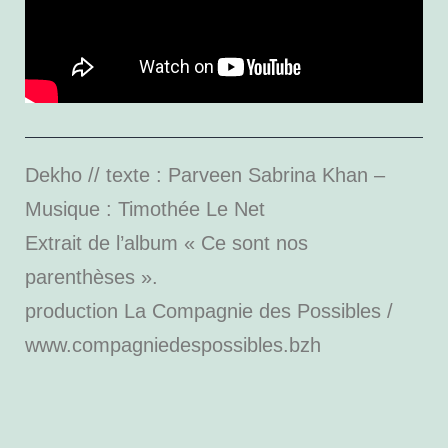
Dekho // texte : Parveen Sabrina Khan –
Musique : Timothée Le Net
Extrait de l’album « Ce sont nos
parenthèses ».
production La Compagnie des Possibles /
www.compagniedespossibles.bzh