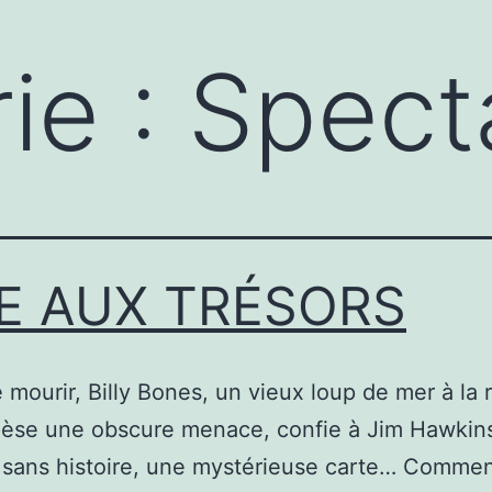
ie :
Spect
LE AUX TRÉSORS
 mourir, Billy Bones, un vieux loup de mer à la r
pèse une obscure menace, confie à Jim Hawkin
 sans histoire, une mystérieuse carte… Commen