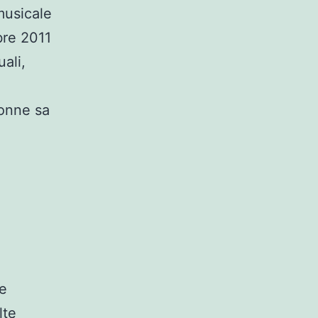
musicale
bre 2011
ali,
donne sa
le
lte