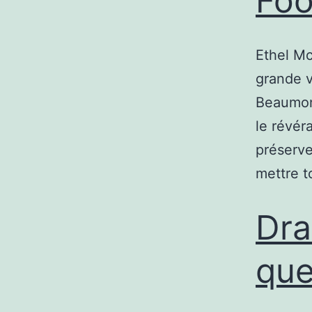
Foo
Ethel Mc
grande v
Beaumont
le révér
préserve
mettre 
Dra
que