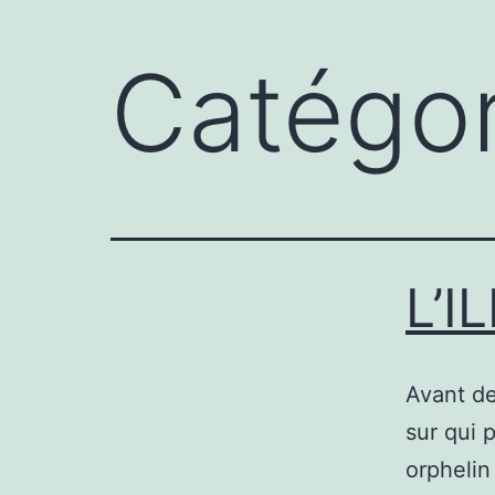
Catégor
L’I
Avant de
sur qui 
orphelin