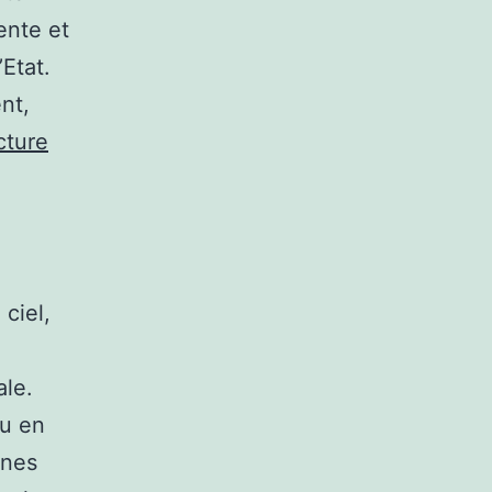
ente et
Etat.
nt,
cture
 ciel,
ale.
ou en
ines