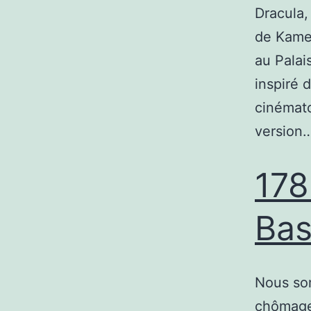
Dracula,
de Kamel
au Palai
inspiré 
cinémato
version
178
Bast
Nous som
chômage 