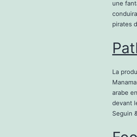
une fant
conduira
pirates 
Pat
La produ
Manama y
arabe en
devant l
Seguin 