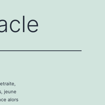
acle
etraite,
s, jeune
ce alors