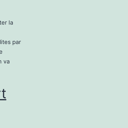
er la
ites par
e
n va
t