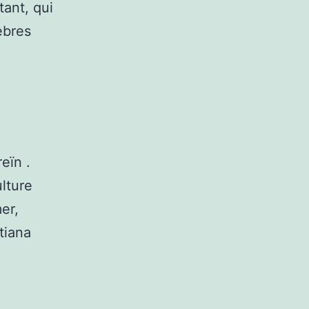
ant, qui
èbres
eïn .
lture
er,
tiana