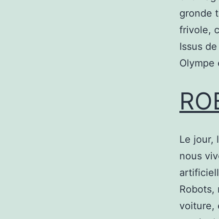
gronde t
frivole,
Issus de
Olympe 
RO
Le jour, 
nous viv
artificie
Robots, 
voiture,